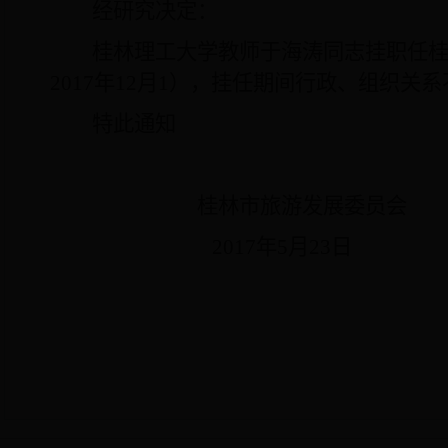
经研究决定：
桂林理工大学教师于海涛同志挂职任
2017
年
12
月
1
），
挂任期间行政、组织关系
特此通知
桂林市旅游发展委员会
2017
年
5
月
23
日